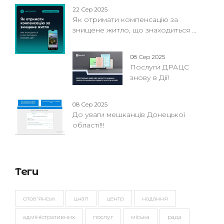
22 Сер 2025
Як отримати компенсацію за
знищене житло, що знаходиться ...
08 Сер 2025
Послуги ДРАЦС
знову в Дії!
08 Сер 2025
До уваги мешканців Донецької
області!!!
Теги
слов'янськ
цнап
центр
надання
адміністративних
послуг
міська
рада