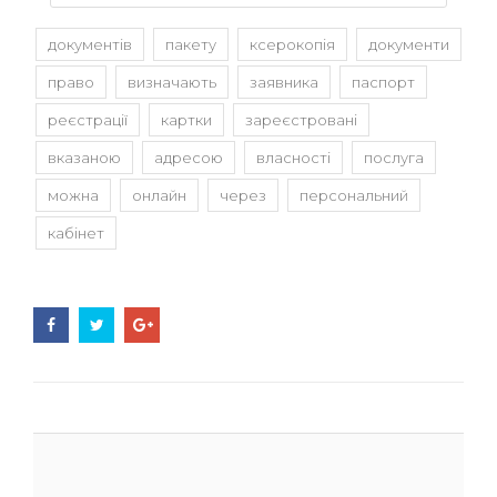
документів
пакету
ксерокопія
документи
право
визначають
заявника
паспорт
реєстрації
картки
зареєстровані
вказаною
адресою
власності
послуга
можна
онлайн
через
персональний
кабінет