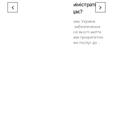
Що таке ЦНАП та які адміністративні
послуги він надає?
Україна проводить реформи, Україна
змінюється і стає країною, де забезпечення
високої якості послуг та високої якості життя
громадян є найвищим державним пріоритетом.
Наближеність адміністративних послуг до ...