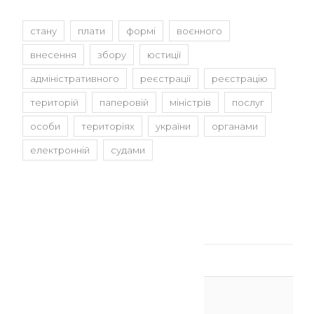
стану
плати
формі
воєнного
внесення
збору
юстиції
адміністративного
реєстрації
реєстрацію
територій
паперовій
міністрів
послуг
особи
територіях
україни
органами
електронній
судами