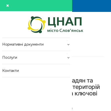
Про центр
Новини
Нормативні документи
Новини
Послуги
Головна
>
Новини
>
Рішення Кабміну: Громадян Та Бізнес ...
Контакти
Рішення Кабміну: громадян та
бізнес з прифронтових територій
звільнено від сплати за ключові
реєстраційні послуги
Розміщено: admin
10:37
22
Сер 2025