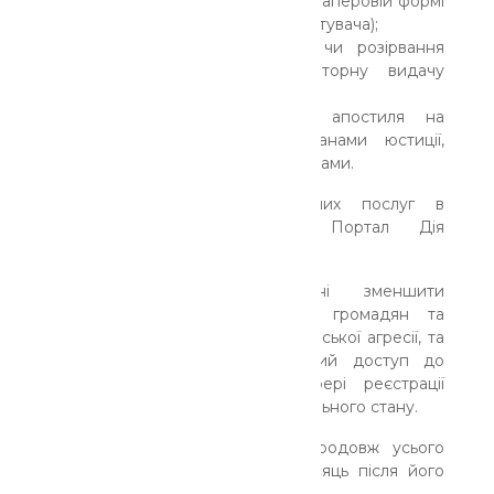
плати за відомості з ЄДР у паперовій формі
(якщо вони стосуються запитувача);
держмита за реєстрацію чи розірвання
шлюбу, зміну імені, повторну видачу
свідоцтв та витягів з ДРАЦС;
плати за проставлення апостиля на
документах, виданих органами юстиції,
судами, архівами та нотаріусами.
Важливо: отримання зазначених послуг в
електронній формі через Портал Дія
залишається платним.
Ухвалені рішення покликані зменшити
матеріальне навантаження на громадян та
бізнес, які постраждали від російської агресії, та
забезпечити їм безперешкодний доступ до
найнеобхідніших послуг у сфері реєстрації
нерухомості, бізнесу та актів цивільного стану.
Спрощений режим діятиме впродовж усього
воєнного стану та ще один місяць після його
припинення або скасування.