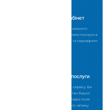
Персональний кабінет
За допомогою Персонального
кабінету можна замовляти послуги в
електронному вигляді та перевіряти
стан їх виконання
Скористатися
Перевірити стан послуги
За допомогою даного сервісу Ви
зможете перевірити стан Вашої
послуги ввівши в необхідні поля
форми код зворотнього зв'язку