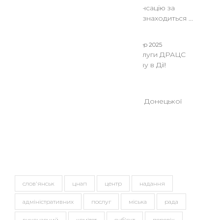
Як отримати компенсацію за
знищене житло, що знаходиться ...
08 Сер 2025
Послуги ДРАЦС
знову в Дії!
08 Сер 2025
До уваги мешканців Донецької
області!!!
Теги
слов'янськ
цнап
центр
надання
адміністративних
послуг
міська
рада
виконавчий
комітет
суб'єкт
перелік