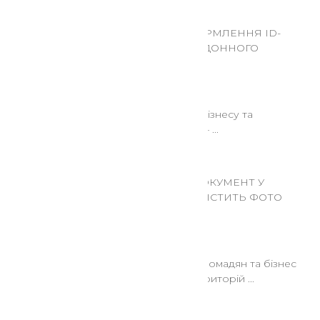
06 Січ 2026
ОДНОЧАСНЕ ОФОРМЛЕННЯ ID-
КАРТКИ ТА ЗАКОРДОННОГО
ПАСПОРТА
24 Гру 2025
Зафіксуйте втрати бізнесу та
держави від війни — ...
24 Гру 2025
ЕЛЕКТРОННИЙ ДОКУМЕНТ У
РЕЗЕРВ+ ТЕПЕР МІСТИТЬ ФОТО
ВЛАСНИКА
22 Сер 2025
Рішення Кабміну: громадян та бізнес
з прифронтових територій ...
22 Сер 2025