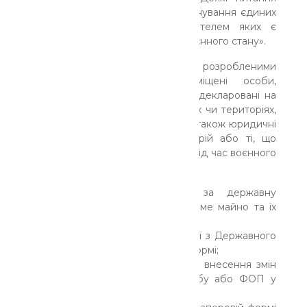
державної реєстрації та функціонування єдиних
та державних реєстрів, держателем яких є
Міністерство юстиції, в умовах воєнного стану».
Згідно з ухваленими змінами, розробленими
Мін’юстом, внутрішньо переміщені особи,
громадяни, зареєстровані або задекларовані на
тимчасово окупованих територіях чи територіях,
де ведуться активні бойові дії, а також юридичні
особи та ФОП з таких територій або ті, що
змінили своє місцезнаходження під час воєнного
стану, звільняються від сплати:
адміністративного збору за державну
реєстрацію прав на нерухоме майно та їх
обтяжень;
плати за надання інформації з Державного
реєстру прав у паперовій формі;
адміністративного збору за внесення змін
до відомостей про юрособу або ФОП у
Єдиному держреєстрі;