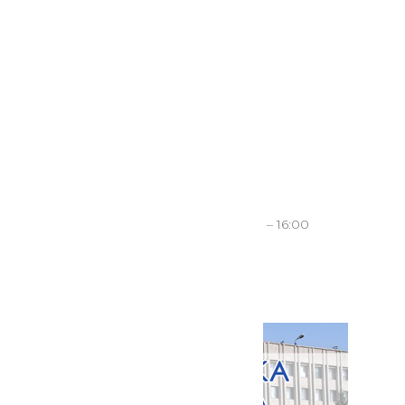
Послуги
Контакти
За категоріями
За установами
Графік роботи ЦНАП
Понеділок, Середа-Субота
: 8:00 – 16:00
Вівторок
: 8:00 – 20:00
Неділя
: вихідний