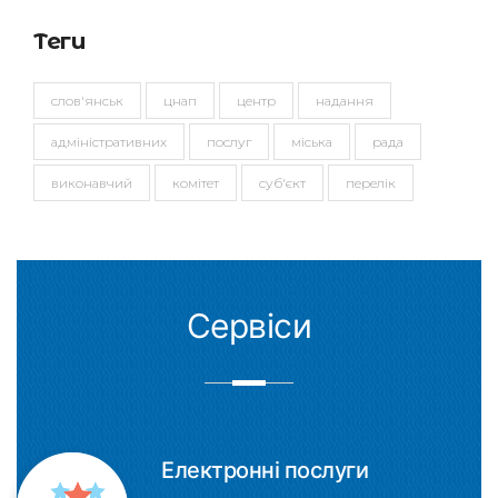
Теги
слов'янськ
цнап
центр
надання
адміністративних
послуг
міська
рада
виконавчий
комітет
суб'єкт
перелік
Сервіси
Електронні послуги