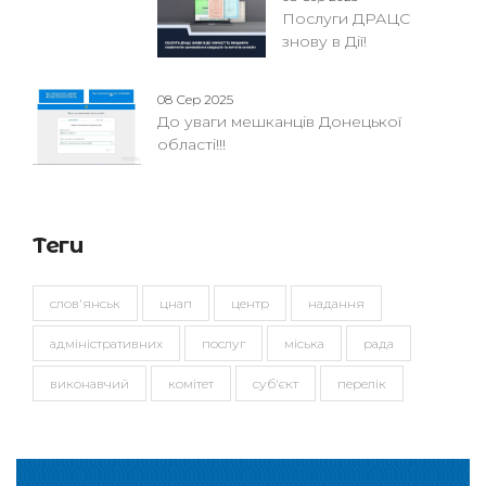
Послуги ДРАЦС
знову в Дії!
08 Сер 2025
До уваги мешканців Донецької
області!!!
Теги
слов'янськ
цнап
центр
надання
адміністративних
послуг
міська
рада
виконавчий
комітет
суб'єкт
перелік