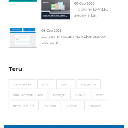
08 Сер 2025
Послуги ДРАЦС
знову в Дії!
08 Сер 2025
До уваги мешканців Донецької
області!!!
Теги
слов'янськ
цнап
центр
надання
адміністративних
послуг
міська
рада
виконавчий
комітет
суб'єкт
перелік