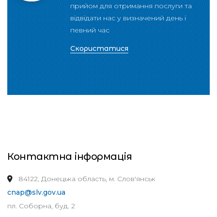
прийом для отримання послуги та
відвідати нас у визначений день і
певний час
Скористатися
Контактна інформація
84122, Донецька область, м. Слов'янськ
cnap@slv.gov.ua
пл. Соборна, буд. 2