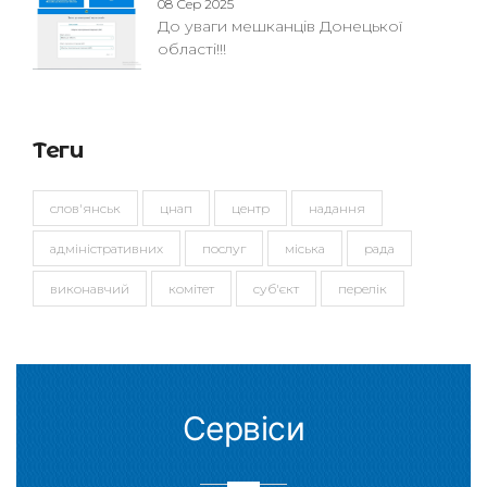
08 Сер 2025
До уваги мешканців Донецької
області!!!
Теги
слов'янськ
цнап
центр
надання
адміністративних
послуг
міська
рада
виконавчий
комітет
суб'єкт
перелік
Сервіси