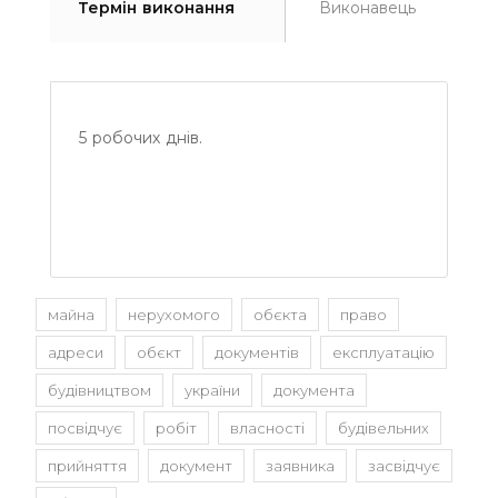
Термін виконання
Виконавець
5 робочих днів.
майна
нерухомого
обєкта
право
адреси
обєкт
документів
експлуатацію
будівництвом
україни
документа
посвідчує
робіт
власності
будівельних
прийняття
документ
заявника
засвідчує