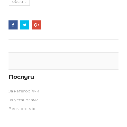
обєктів
Послуги
За категоріями
За установами
Весь перелік