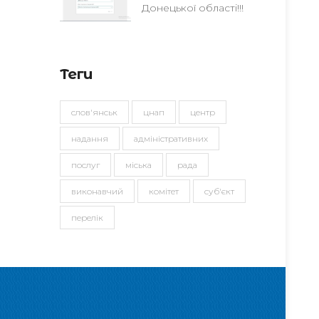
Донецької області!!!
Теги
слов'янськ
цнап
центр
надання
адміністративних
послуг
міська
рада
виконавчий
комітет
суб'єкт
перелік