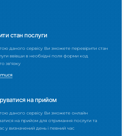
ити стан послуги
гою даного сервісу Ви зможете перевірити стан
уги ввівши в необхідні поля форми код
о зв'язку
атися
руватися на прийом
гою даного сервісу Ви зможете онлайн
ватися на прийом для отримання послуги та
нас у визначений день і певний час