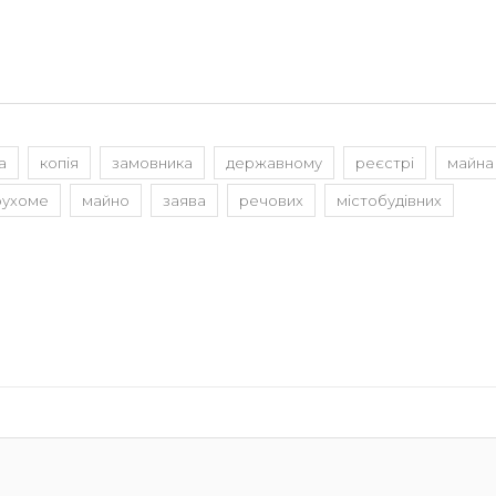
а
копія
замовника
державному
реєстрі
майна
рухоме
майно
заява
речових
містобудівних