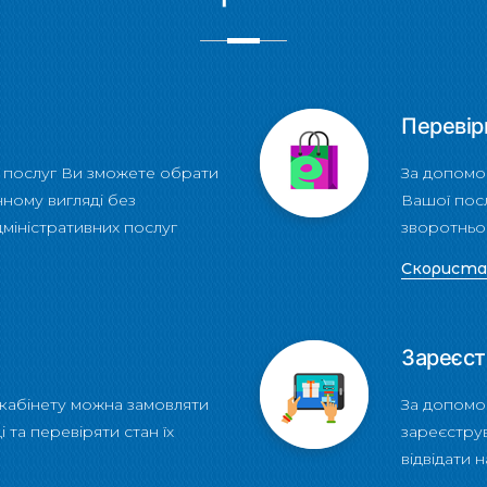
Перевір
 послуг Ви зможете обрати
За допомо
нному вигляді без
Вашої посл
дміністративних послуг
зворотньог
Скорист
Зареєст
кабінету можна замовляти
За допомо
 та перевіряти стан їх
зареєстру
відвідати 