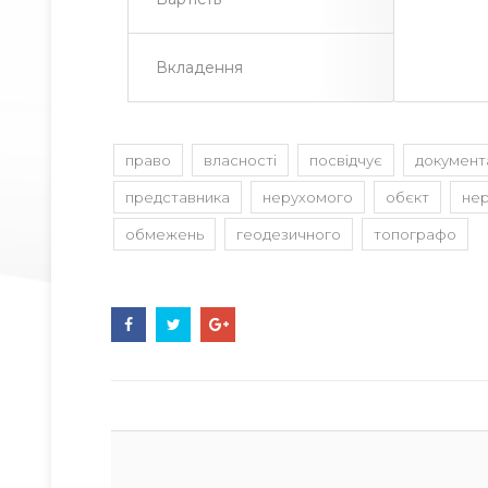
Вкладення
право
власності
посвідчує
документ
представника
нерухомого
обєкт
не
обмежень
геодезичного
топографо