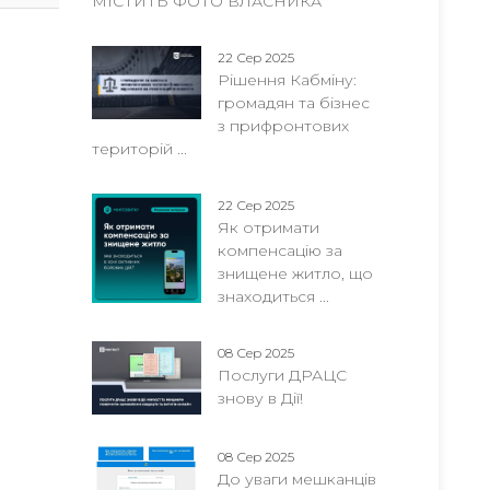
МІСТИТЬ ФОТО ВЛАСНИКА
22 Сер 2025
Рішення Кабміну:
громадян та бізнес
з прифронтових
територій ...
22 Сер 2025
Як отримати
компенсацію за
знищене житло, що
знаходиться ...
08 Сер 2025
Послуги ДРАЦС
знову в Дії!
08 Сер 2025
До уваги мешканців