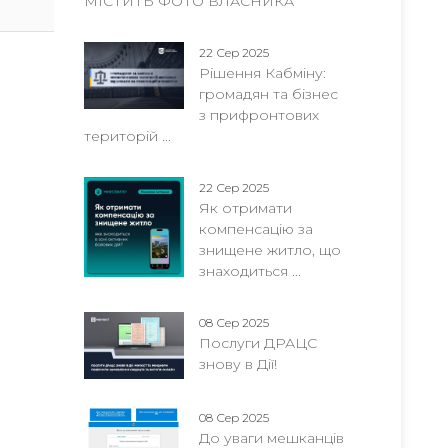
МІСТИТЬ ФОТО ВЛАСНИКА
22 Сер 2025
Рішення Кабміну:
громадян та бізнес
з прифронтових
територій ...
22 Сер 2025
Як отримати
компенсацію за
знищене житло, що
знаходиться ...
08 Сер 2025
Послуги ДРАЦС
знову в Дії!
08 Сер 2025
До уваги мешканців