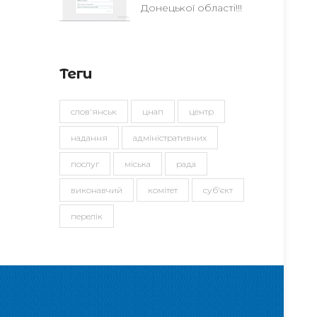
Донецької області!!!
Теги
слов'янськ
цнап
центр
надання
адміністративних
послуг
міська
рада
виконавчий
комітет
суб'єкт
перелік