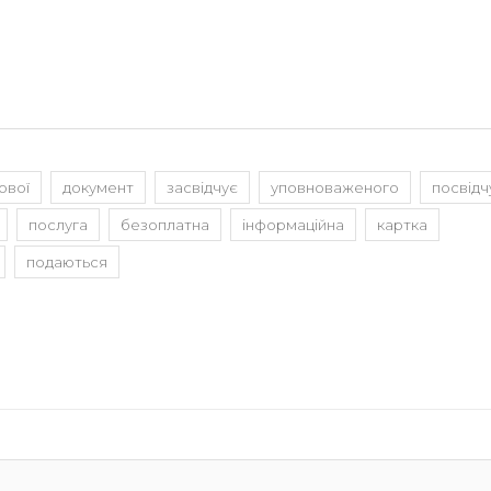
ової
документ
засвідчує
уповноваженого
посвідч
послуга
безоплатна
інформаційна
картка
подаються