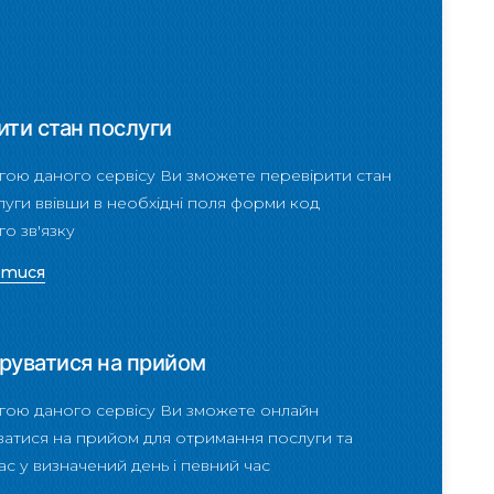
ити стан послуги
гою даного сервісу Ви зможете перевірити стан
уги ввівши в необхідні поля форми код
о зв'язку
атися
руватися на прийом
гою даного сервісу Ви зможете онлайн
ватися на прийом для отримання послуги та
нас у визначений день і певний час