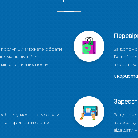
Перевір
 послуг Ви зможете обрати
За допомо
нному вигляді без
Вашої посл
дміністративних послуг
зворотньог
Скорист
Зареєст
кабінету можна замовляти
За допомо
 та перевіряти стан їх
зареєстру
відвідати 