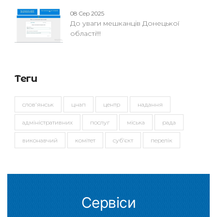
08 Сер 2025
До уваги мешканців Донецької
області!!!
Теги
слов'янськ
цнап
центр
надання
адміністративних
послуг
міська
рада
виконавчий
комітет
суб'єкт
перелік
Сервіси