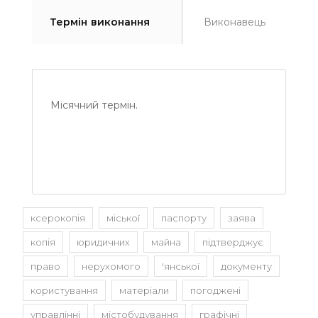
Термін виконання
Виконавець
Місячний термін.
ксерокопія
міської
паспорту
заява
копія
юридичних
майна
підтверджує
право
нерухомого
'янської
документу
користування
матеріали
погоджені
управлінні
містобудування
графічні