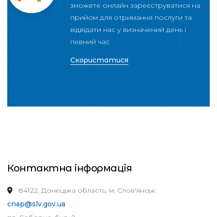
зможете онлайн зареєструватися на
прийом для отримання послуги та
відвідати нас у визначений день і
певний час
Скористатися
Контактна інформація
84122, Донецька область, м. Слов'янськ
cnap@slv.gov.ua