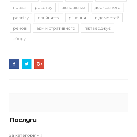
права
реєстру
відповідних
державного
розділу
прийняття
рішення
відомостей
речові
адміністративного
підтверджує
збору
Послуги
За категоріями