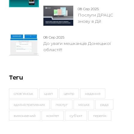
08 Сер 2025
Послуги ДРАЦС
знову в Дії!
08 Сер 2025
До уваги мешканців Донецької
області!!!
Теги
слов'янськ
цнап
центр
надання
адміністративних
послуг
міська
рада
виконавчий
комітет
суб'єкт
перелік