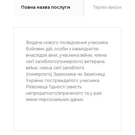
Повна назва послуги
Термін виконання
Видача нового посвідчення учасника
бойових дій, особи з інвалідністю
внаслідок віни, учасника війни, члена
сім'ї загиблого(померлого) ветерана
війни, члена сім'ї загиблого
(померлого) Захисника чи Захисниці
України, постраждалого учасника
Революції Гідності замість
непридатного/втраченого та у разі
зміни персональних даних