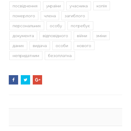
посвідчення
україни
учасника
копія
померлого
члена
загиблого
персональних
особу
потребує
документа
відповідного
війни
зміни
даних
видача
особи
нового
непридатним
безоплатна