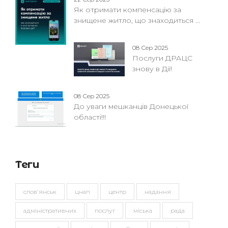
Як отримати компенсацію за
знищене житло, що знаходиться ...
08 Сер 2025
Послуги ДРАЦС
знову в Дії!
08 Сер 2025
До уваги мешканців Донецької
області!!!
Теги
слов'янськ
цнап
центр
надання
адміністративних
послуг
міська
рада