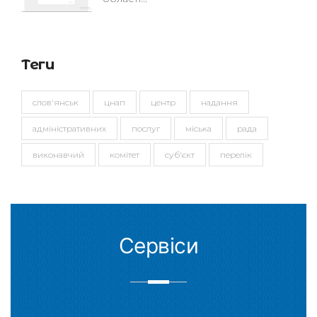
Теги
слов'янськ
цнап
центр
надання
адміністративних
послуг
міська
рада
виконавчий
комітет
суб'єкт
перелік
Сервіси