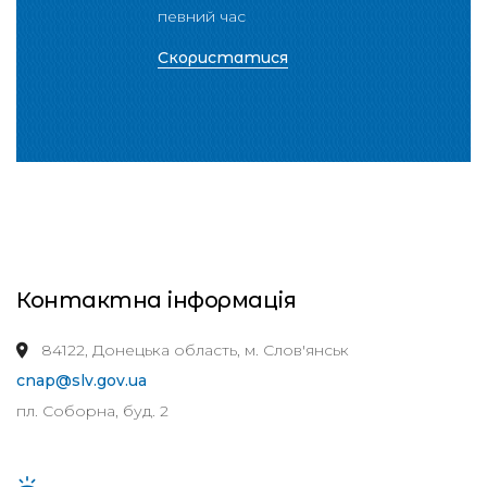
певний час
Скористатися
Контактна інформація
84122, Донецька область, м. Слов'янськ
cnap@slv.gov.ua
пл. Соборна, буд. 2