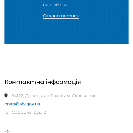
певний час
Скористатися
Контактна інформація
84122, Донецька область, м. Слов'янськ
cnap@slv.gov.ua
пл. Соборна, буд. 2