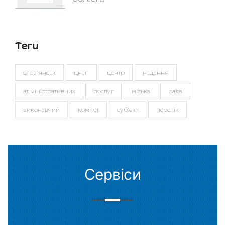
Теги
слов'янськ
цнап
центр
надання
адміністративних
послуг
міська
рада
виконавчий
комітет
суб'єкт
перелік
Сервіси