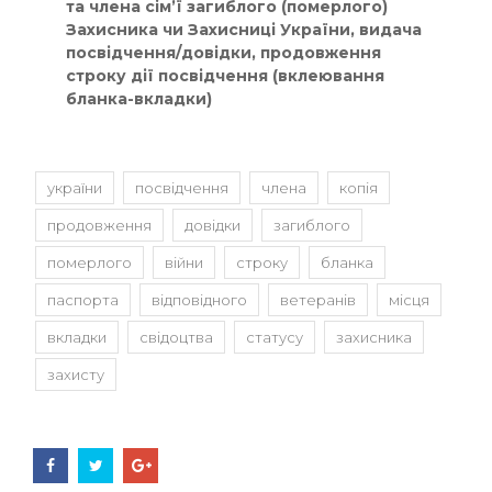
та члена сім’ї загиблого (померлого)
Захисника чи Захисниці України,
видача
посвідчення/довідки, продовження
строку дії посвідчення (вклеювання
бланка-вкладки)
україни
посвідчення
члена
копія
продовження
довідки
загиблого
померлого
війни
строку
бланка
паспорта
відповідного
ветеранів
місця
вкладки
свідоцтва
статусу
захисника
захисту