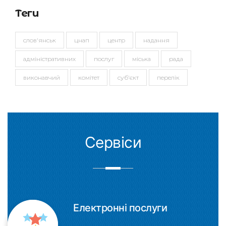
Теги
слов'янськ
цнап
центр
надання
адміністративних
послуг
міська
рада
виконавчий
комітет
суб'єкт
перелік
Сервіси
Електронні послуги