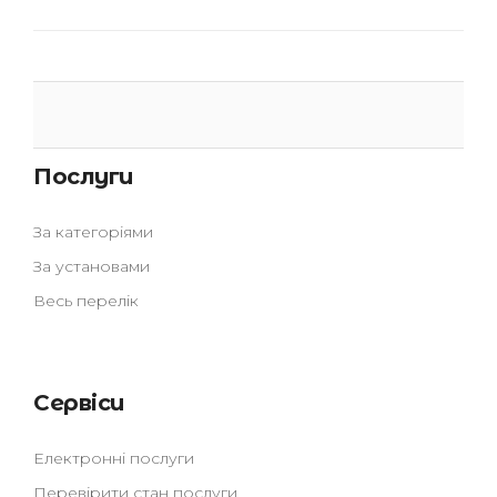
Послуги
За категоріями
За установами
Весь перелік
Сервіси
Електронні послуги
Перевірити стан послуги