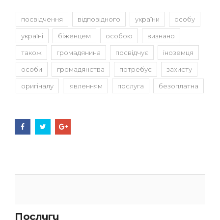
посвідчення
відповідного
україни
особу
україні
біженцем
особою
визнано
також
громадянина
посвідчує
іноземця
особи
громадянства
потребує
захисту
оригіналу
'явленням
послуга
безоплатна
Послуги