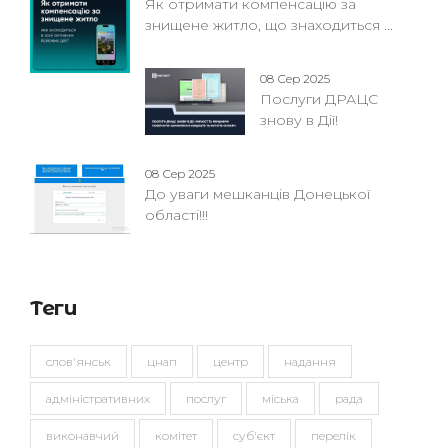
Як отримати компенсацію за
знищене житло, що знаходиться ...
08 Сер 2025
Послуги ДРАЦС
знову в Дії!
08 Сер 2025
До уваги мешканців Донецької
області!!!
Теги
слов'янськ
цнап
центр
надання
адміністративних
послуг
міська
рада
виконавчий
комітет
суб'єкт
перелік