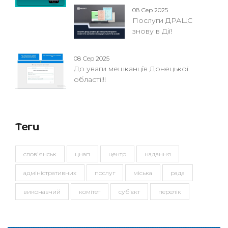
08 Сер 2025
Послуги ДРАЦС
знову в Дії!
08 Сер 2025
До уваги мешканців Донецької
області!!!
Теги
слов'янськ
цнап
центр
надання
адміністративних
послуг
міська
рада
виконавчий
комітет
суб'єкт
перелік