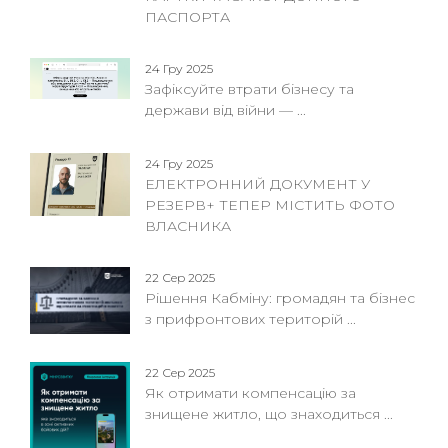
ПАСПОРТА
24 Гру 2025
Зафіксуйте втрати бізнесу та
держави від війни — ...
24 Гру 2025
ЕЛЕКТРОННИЙ ДОКУМЕНТ У
РЕЗЕРВ+ ТЕПЕР МІСТИТЬ ФОТО
ВЛАСНИКА
22 Сер 2025
Рішення Кабміну: громадян та бізнес
з прифронтових територій ...
22 Сер 2025
Як отримати компенсацію за
знищене житло, що знаходиться ...