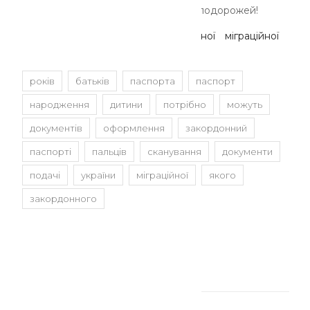
Бажаємо вам яскравих та вдалих подорожей!
За матеріалами сайту Державної міграційної
служби
років
батьків
паспорта
паспорт
народження
дитини
потрібно
можуть
документів
оформлення
закордонний
паспорті
пальців
сканування
документи
подачі
україни
міграційної
якого
закордонного