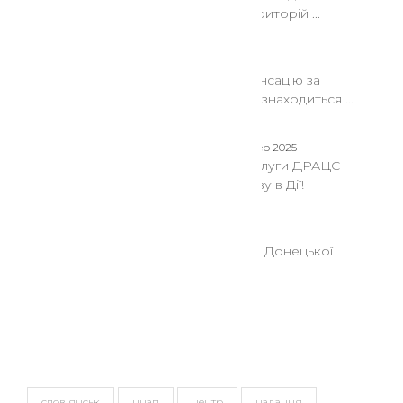
з прифронтових територій ...
22 Сер 2025
Як отримати компенсацію за
знищене житло, що знаходиться ...
08 Сер 2025
Послуги ДРАЦС
знову в Дії!
08 Сер 2025
До уваги мешканців Донецької
області!!!
Теги
слов'янськ
цнап
центр
надання