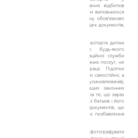
біометричній складовій: сканування відбитків
пальців роблять тільки дітям, яким виповнилося
12 років. Тому з цього віку дитину обов'язково
потрібно брати з собою і при подачі документів,
і при видачі паспорта.
Для оформлення закордонного паспорта дитині
ви можете звернутися до будь-якого
територіального підрозділу міграційної служби
чи Центру надання адміністративних послуг, не
обов`язково за місцем реєстрації. Підлітки
старше 16 років можуть приходити самостійно, а
до 16-ти - з одним із батьків (усиновлювачів),
опікунів, піклувальників або інших законних
представників. Звертаємо увагу на те, що зараз
не потрібно дозволу від другого з батьків і його
документи. Також не потрібно документів, що
свідчать про розлучення або про позбавлення
батьківських прав.
Дитину будь-якого віку можуть сфотографувати