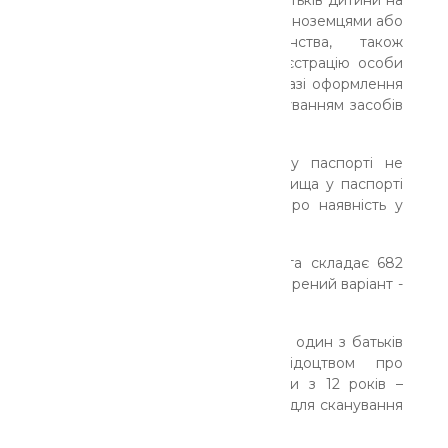
Якщо батьки або один із батьків дитини на
момент її народження були іноземцями або
особами без громадянства, також
подається довідка про реєстрацію особи
громадянином України (у разі оформлення
паспорта вперше із застосуванням засобів
Реєстру).
Щоб транслітерація у дитячому паспорті не
відрізнялася від перекладу прізвища у паспорті
батьків, повідомте працівників про наявність у
вас закордонного паспорта.
На даний час вартість документа складає 682
грн. за 20 робочих днів та прискорений варіант -
1034 грн. за 7 робочих днів.
Забрати готовий документ може один з батьків
(зі своїм паспортом та свідоцтвом про
народження дитини). Починаючи з 12 років –
присутність дитини обов`язкова для сканування
відбитків пальців.