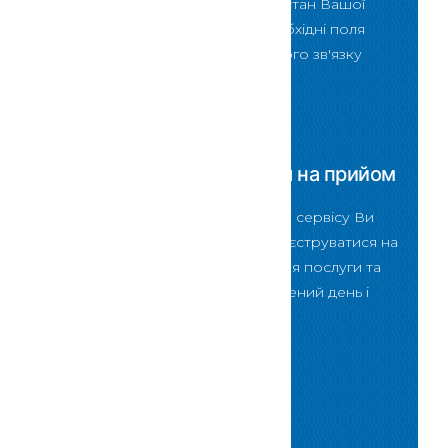
зможете перевірити стан Вашої
послуги ввівши в необхідні поля
форми код зворотнього зв'язку
Скористатися
Зареєструватися на прийом
За допомогою даного сервісу Ви
зможете онлайн зареєструватися на
прийом для отримання послуги та
відвідати нас у визначений день і
певний час
Скористатися