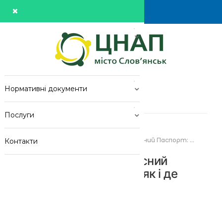
Про центр
Новини
Нормативні документи
Новини
Послуги
Головна
>
Новини
>
Дитині Необхідний Власний Закордонний Паспорт: ...
Контакти
Дитині необхідний власний
закордонний паспорт: як і де
отримати
Розміщено: admin
10:13
20
Бер 2019