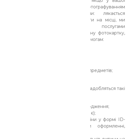
при подачі документів. Однак якщо у вашої
дитини (віком до 12 років) з фотографуванням
можуть виникнути проблеми: лякається
фотоспалаху чи не може всидіти на місці, ми
рекомендуємо скористатися послугами
фотоательє та принести нам одну фотокартку,
яка має відповідати наступним вимогам:
розмір: 10х15 см;
містить 70% обличчя;
чіткі контури;
білий фон, ніяких сторонніх предметів;
без дефектів.
Для оформлення паспорта вам знадобляться такі
документи:
Оригінал свідоцтва про народження;
Ідентифікаційний код (якщо є);
Паспорт громадянина України у формі ID-
картки (обов'язкова при оформленні,
починаючи з 14 років);