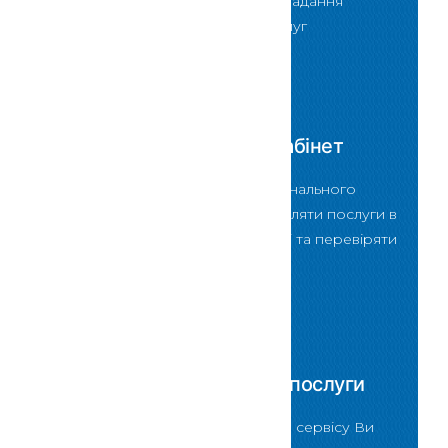
відвідування Центру надання
адміністративних послуг
Скористатися
Персональний кабінет
За допомогою Персонального
кабінету можна замовляти послуги в
електронному вигляді та перевіряти
стан їх виконання
Скористатися
Перевірити стан послуги
За допомогою даного сервісу Ви