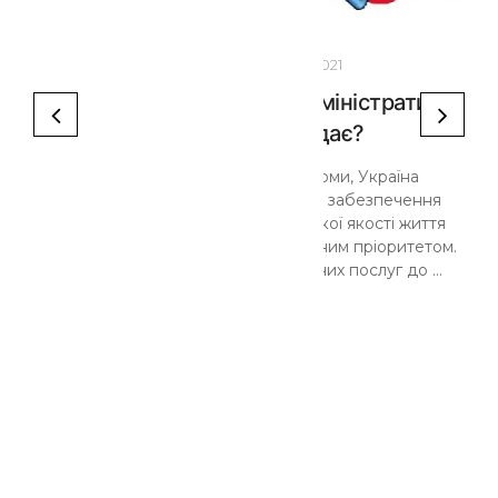
- 13:08
01
Лют 2021
Що таке ЦНАП та які адміністративні
послуги він надає?
Україна проводить реформи, Україна
змінюється і стає країною, де забезпечення
високої якості послуг та високої якості життя
громадян є найвищим державним пріоритетом.
Наближеність адміністративних послуг до ...