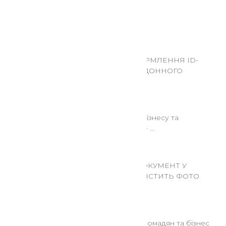
Останні новини
06 Січ 2026
ОДНОЧАСНЕ ОФОРМЛЕННЯ ID-
КАРТКИ ТА ЗАКОРДОННОГО
ПАСПОРТА
24 Гру 2025
Зафіксуйте втрати бізнесу та
держави від війни — ...
24 Гру 2025
ЕЛЕКТРОННИЙ ДОКУМЕНТ У
РЕЗЕРВ+ ТЕПЕР МІСТИТЬ ФОТО
ВЛАСНИКА
22 Сер 2025
Рішення Кабміну: громадян та бізнес