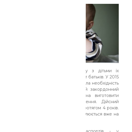
Раніше для перетину кордону з дітьми їх
вписували в закордонний паспорт батьків. У 2015
році відбулися зміни, відтак постала необхідність
оформлювати для дітей власний закордонний
паспорт. Такий документ можна виготовити
малюку, починаючи з народження. Дійсний
дитячий закордонний паспорт протягом 4 років.
І лише з 16 років паспорт оформлюється вже на
10 років.
Основна відмінність таких паспортів - у