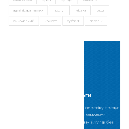
адміністративних
послуг
міська
рада
виконавчий
комітет
суб'єкт
перелік
Сервіси
Електронні послуги
За допомогою даного переліку послуг
Ви зможете обрати та замовити
послугу в електронному вигляді без