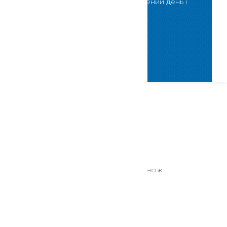
відвідати нас у визначений день і
певний час
Скористатися
Контактна інформація
84122, Донецька область, м. Слов'янськ
cnap@slv.gov.ua
пл. Соборна, буд. 2