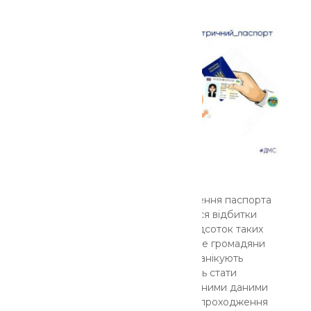
Що робити, якщо під час оформлення паспорта
для виїзду за кордон не знімаються відбитки
пальців? Одразу зазначимо, що відсоток таких
випадків достатньо невеликий, але громадяни
які до нього потрапляють, часто панікують
вважаючи, що втратили можливість стати
власниками паспорта з біометричними даними
та будуть мати проблеми під час проходження