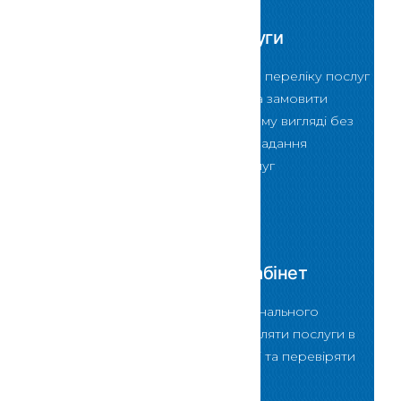
Електронні послуги
За допомогою даного переліку послуг
Ви зможете обрати та замовити
послугу в електронному вигляді без
відвідування Центру надання
адміністративних послуг
Скористатися
Персональний кабінет
За допомогою Персонального
кабінету можна замовляти послуги в
електронному вигляді та перевіряти
стан їх виконання