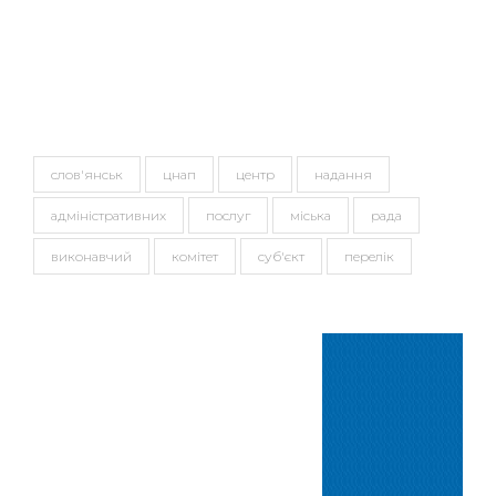
області!!!
Теги
слов'янськ
цнап
центр
надання
адміністративних
послуг
міська
рада
виконавчий
комітет
суб'єкт
перелік
Сервіси