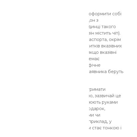
кордону.
З кінця 2016 року українці можуть оформити собі
лише паспорта для виїзду за кордон з
біометричними даними (на обкладинці такого
документа є позначка про те, що він містить чіп).
Під час процедури оформлення паспорта, окрім
іншого, передбачено і зняття відбитків вказівних
пальців рук особи. Що ж робити, якщо вказівні
пальці пошкоджені, відсутні або немає
можливості отримати їх якісне графічне
зображення? В цьому випадку у заявника беруть
парні відбитки інших пальців рук.
Але трапляються випадки, коли отримати
відбитки пальців взагалі неможливо, зазвичай це
зустрічається у громадян, які працюють руками
без належного захисту: домогосподарок,
будівельників або людей з віковими чи
фізіологічними особливостями, наприклад, у
людей похилого віку шкіра з часом стає тонкою і
чіткість малюнка зменшується.