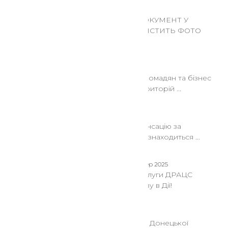
24 Гру 2025
ЕЛЕКТРОННИЙ ДОКУМЕНТ У
РЕЗЕРВ+ ТЕПЕР МІСТИТЬ ФОТО
ВЛАСНИКА
22 Сер 2025
Рішення Кабміну: громадян та бізнес
з прифронтових територій ...
22 Сер 2025
Як отримати компенсацію за
знищене житло, що знаходиться ...
08 Сер 2025
Послуги ДРАЦС
знову в Дії!
08 Сер 2025
До уваги мешканців Донецької