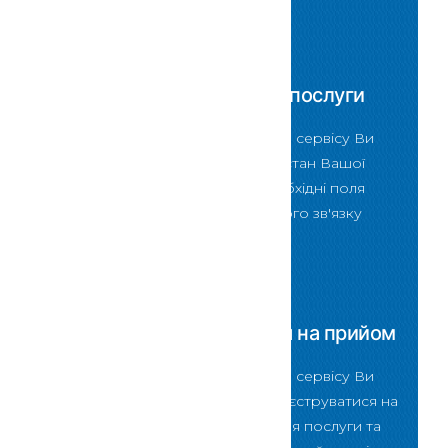
Скористатися
Перевірити стан послуги
За допомогою даного сервісу Ви
зможете перевірити стан Вашої
послуги ввівши в необхідні поля
форми код зворотнього зв'язку
Скористатися
Зареєструватися на прийом
За допомогою даного сервісу Ви
зможете онлайн зареєструватися на
прийом для отримання послуги та