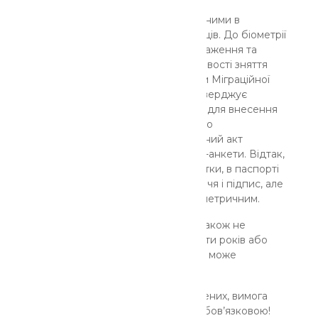
Нагадаємо, що біометричними даними в
паспорті є не лише відбитки пальців. До біометрії
також відносяться скан фотозображення та
підпис особи. Тож, у разі неможливості зняття
відбитків пальців рук, працівником Міграційної
служби складається акт, який затверджує
керівник відповідного підрозділу, для внесення
інформації до Єдиного державного
демографічного реєстру. Зазначений акт
сканується та додається до заяви-анкети. Відтак,
у людини, у якої не знялися відбитки, в паспорті
будуть лише відцифроване обличчя і підпис, але
сам документ вважатиметься біометричним.
Зауважимо, що відбитки пальців також не
передбачено знімати дітям до 12-ти років або
людині, яка за станом здоров’я не може
пересуватися самостійно.
У всіх інших випадках, крім наведених, вимога
наявності відбитків у паспорті є обов’язковою!