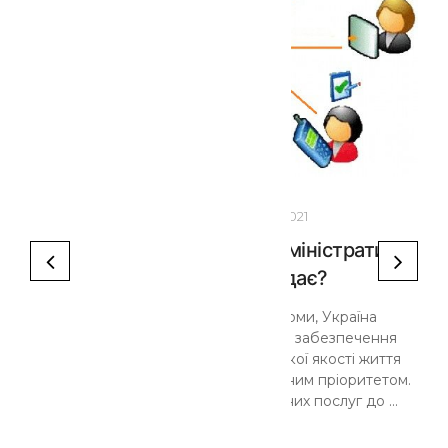
- 13:08
01
Лют 2021
Що таке ЦНАП та які адміністративні
послуги він надає?
Україна проводить реформи, Україна
змінюється і стає країною, де забезпечення
високої якості послуг та високої якості життя
громадян є найвищим державним пріоритетом.
Наближеність адміністративних послуг до ...