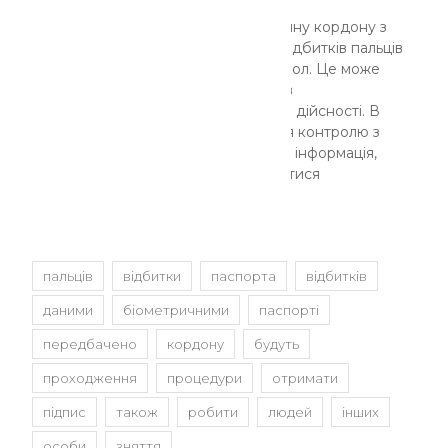
Що стосується процедури перетину кордону з
безвізовим паспортом, то звірка відбитків пальців
не входить в обов'язковий протокол. Це може
статися якщо виникають сумніви в
приналежності паспорта або його дійсності. В
цілому ж процедура проходження контролю з
відбитками буде швидшою, адже інформація,
яка міститься на чіпі буде зчитуватися
автоматично
пальців
відбитки
паспорта
відбитків
даними
біометричними
паспорті
передбачено
кордону
будуть
проходження
процедури
отримати
підпис
також
робити
людей
інших
особи
зняття