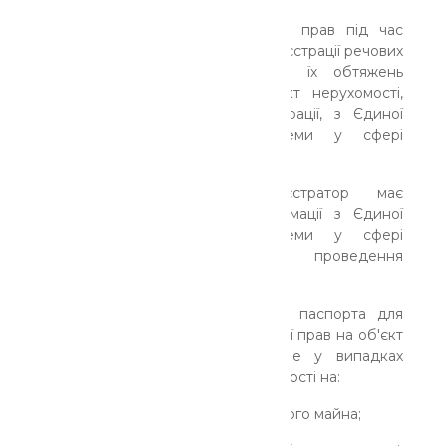
2.Суб'єкти державної реєстрації прав під час
надання послуги у сфері держреєстрації речових
прав на нерухоме майно та їх обтяжень
використовують дані про об'єкт нерухомості,
право на який підлягає реєстрації, з Єдиної
державної електронної системи у сфері
будівництва.
Відповідно, державний реєстратор має
забезпечувати перевірку інформації з Єдиної
державної електронної системи у сфері
будівництва про результати проведення
технічної інвентаризації.
При цьому подання технічного паспорта для
проведення державної реєстрації прав на об'єкт
нерухомого майна передбачене у випадках
державної реєстрації права власності на:
-новозбудований об'єкт нерухомого майна;