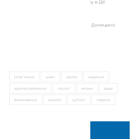
знову в Дії!
08 Сер 2025
До уваги мешканців Донецької
області!!!
Теги
слов'янськ
цнап
центр
надання
адміністративних
послуг
міська
рада
виконавчий
комітет
суб'єкт
перелік