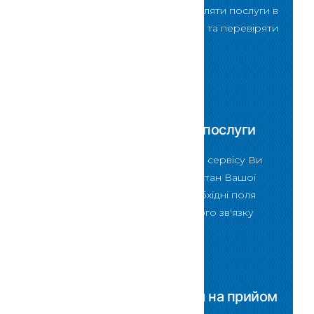
кабінету можна замовляти послуги в
електронному вигляді та перевіряти
стан їх виконання
Скористатися
Перевірити стан послуги
За допомогою даного сервісу Ви
зможете перевірити стан Вашої
послуги ввівши в необхідні поля
форми код зворотнього зв'язку
Скористатися
Зареєструватися на прийом