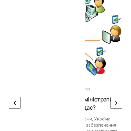
- 13:08
01
Лют 2021
Що таке ЦНАП та які адміністративні
послуги він надає?
Україна проводить реформи, Україна
змінюється і стає країною, де забезпечення