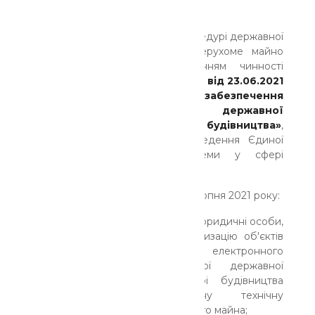
незавершеного будівництва.
Цей новий вид перевірки в процедурі державної
реєстрації речових прав на нерухоме майно
з'явився у зв'язку з набранням чинності
постановою Кабінету Міністрів від 23.06.2021
№ 681 «Деякі питання забезпечення
функціонування Єдиної державної
електронної системи у сфері будівництва»
,
якою затверджено Порядок ведення Єдиної
державної електронної системи у сфері
будівництва.
Постановою визначено, що з 1 серпня 2021 року:
1.Фізичні особи - підприємці або юридичні особи,
які проводять технічну інвентаризацію об'єктів
нерухомого майна, вносять до електронного
кабінету користувача Єдиної державної
електронної системи у сфері будівництва
відомості про проведену технічну
інвентаризацію об'єкта нерухомого майна;