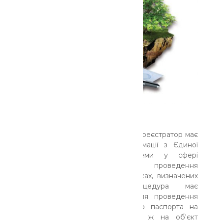
З 1 серпня 2021 року державний реєстратор має
забезпечувати перевірку інформації з Єдиної
державної електронної системи у сфері
будівництва про результати проведення
технічної інвентаризації у випадках, визначених
законодавством. Така процедура має
відбуватись у разі подання для проведення
державної реєстрації технічного паспорта на
об'єкт нерухомого майна або ж на об'єкт