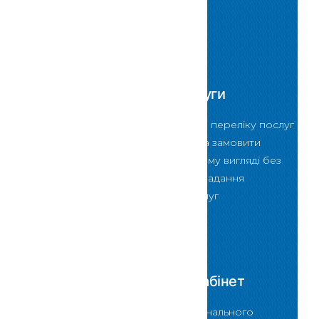
Сервіси
Електронні послуги
За допомогою даного переліку послуг
Ви зможете обрати та замовити
послугу в електронному вигляді без
відвідування Центру надання
адміністративних послуг
Скористатися
Персональний кабінет
За допомогою Персонального