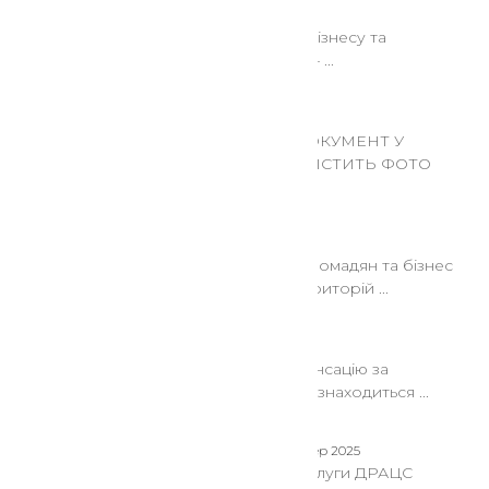
24 Гру 2025
Зафіксуйте втрати бізнесу та
держави від війни — ...
24 Гру 2025
ЕЛЕКТРОННИЙ ДОКУМЕНТ У
РЕЗЕРВ+ ТЕПЕР МІСТИТЬ ФОТО
ВЛАСНИКА
22 Сер 2025
Рішення Кабміну: громадян та бізнес
з прифронтових територій ...
22 Сер 2025
Як отримати компенсацію за
знищене житло, що знаходиться ...
08 Сер 2025
Послуги ДРАЦС