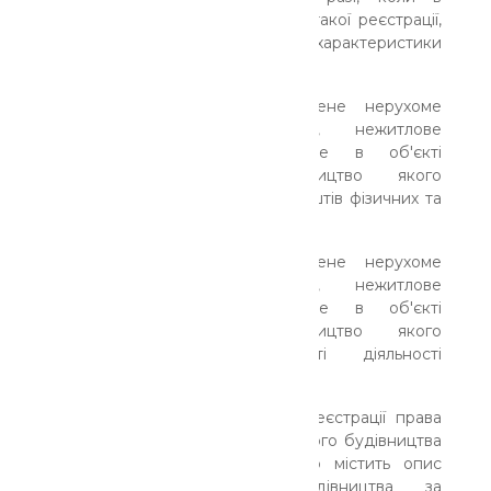
документах, що подаються для такої реєстрації,
відсутні відомості про технічні характеристики
відповідного об'єкта;
-окреме індивідуально визначене нерухоме
майно (квартира, житлове, нежитлове
приміщення тощо), розміщене в об'єкті
нерухомого майна, будівництво якого
здійснювалося із залученням коштів фізичних та
юридичних осіб;
-окреме індивідуально визначене нерухоме
майно (квартира, житлове, нежитлове
приміщення тощо), розміщене в об'єкті
нерухомого майна, будівництво якого
здійснювалося у результаті діяльності
кооперативу.
Разом із тим, для державної реєстрації права
власності на об'єкт незавершеного будівництва
подається також документ, що містить опис
об'єкта незавершеного будівництва за