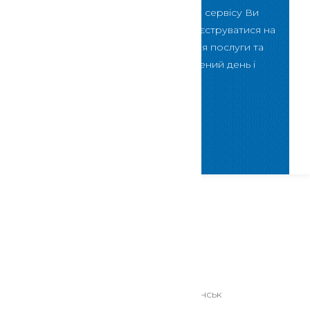
За допомогою даного сервісу Ви
зможете онлайн зареєструватися на
прийом для отримання послуги та
відвідати нас у визначений день і
певний час
Скористатися
Контактна інформація
84122, Донецька область, м. Слов'янськ