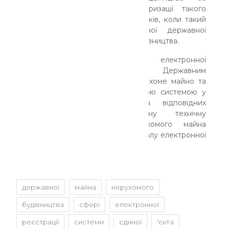
результатами технічної інвентаризації такого
об'єкта. Це не стосується випадків, коли такий
документ внесено до Єдиної державної
електронної системи у сфері будівництва.
Важливо. До запровадження електронної
інформаційної взаємодії між Державним
реєстром речових прав на нерухоме майно та
Єдиною державною електронною системою у
сфері будівництва перевірка відповідних
відомостей про проведену технічну
інвентаризацію об'єкта нерухомого майна
проводиться за допомогою порталу електронної
системи за
посиланням.
державної
майна
нерухомого
будівництва
сфері
електронної
реєстрації
системи
єдиної
'єкта