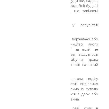
-індивідуальні (садибні) житлові будинки, садові,
дачні будинки, господарські (присадибні) будівлі
і споруди, прибудови до них, що закінчені
будівництвом до 05.08.92;
-об'єкт нерухомого майна у результаті
реконструкції такого об'єкта;
-закінчений будівництвом об'єкт державної або
комунальної власності, будівництво якого
завершено та право власності на який не
зареєстровано до 01.01.2013, за відсутності
документа, що посвідчує набуття права
державної або комунальної власності на такий
об'єкт;
-нерухоме майно, утворене шляхом поділу
майна, у тому числі в результаті виділення
окремого об'єкта нерухомого майна із складу
нерухомого майна, що складається з двох або
більше об'єктів, або об'єднання майна;
-об'єкт нерухомого майна у разі, коли в