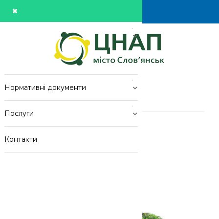
Про центр
Новини
Нормативні документи
Новини
Послуги
Головна
>
Новини
>
Зміни Щодо Реєстрації Нерухомості
Контакти
Зміни щодо реєстрації
нерухомості
Розміщено: admin
16:23
05
Сер 2021