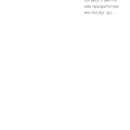
високої якості послуг та високої якості життя
громадян є найвищим державним пріоритетом.
Наближеність адміністративних послуг до ...
Послуги
За категоріями
За установами
Весь перелік