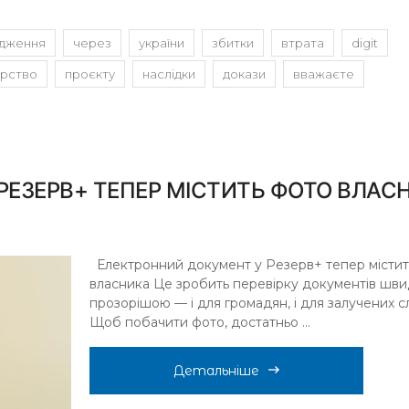
дження
через
україни
збитки
втрата
digit
ерство
проєкту
наслідки
докази
вважаєте
РЕЗЕРВ+ ТЕПЕР МІСТИТЬ ФОТО ВЛАС
Електронний документ у Резерв+ тепер містит
власника Це зробить перевірку документів шв
прозорішою — і для громадян, і для залучених с
Щоб побачити фото, достатньо ...
Детальніше