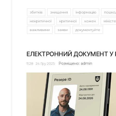
збитків
знищення
інформацію
пошко
некритичної
критичної
кожен
мініст
важливими
заяви
документуйте
ЕЛЕКТРОННИЙ ДОКУМЕНТ У 
Розміщено: admin
11:28
24
Гру 2025