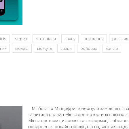
ісія
через
матеріали
заяву
знищення
розгляд
вних
можна
можуть
заяви
бойових
житло
Мінʼюст та Мінцифри повернули замовлення с
та витягів онлайн Міністерство юстиції спільно з
Міністерством цифрової трансформації забезпе
повернення онлайн-послуг, що надаються відді