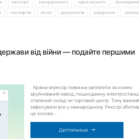
и
паспорт
закордонного
одночасного
громадяни
я
паспортів
після
документів
кордоном
змінює
 держави від війни — подайте першими
Країна-агресор повинна заплатити за кожен
зруйнований завод, пошкоджену електростанці
спалений склад чи торговий центр. Тому важли
зафіксувати все у міжнародному Реєстрі збитків
це основа ...
Детальніше