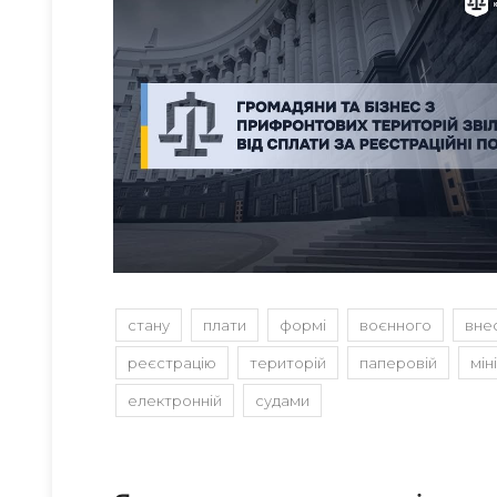
стану
плати
формі
воєнного
вне
реєстрацію
територій
паперовій
мін
електронній
судами