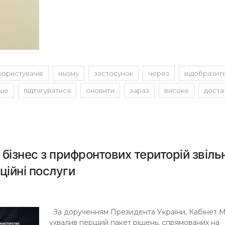
користувачів
ньому
застосунок
через
відобразит
іше
підтягуватися
оновити
зараз
високе
доста
 бізнес з прифронтових територій звіль
ційні послуги
За дорученням Президента України, Кабінет Мі
ухвалив перший пакет рішень, спрямованих на