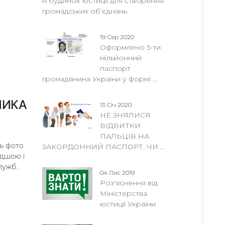
н будинок юстиції для створення
громадських об’єднань
19 Сер 2020
Оформлено 5-ти
мільйонний
паспорт
громадянина України у формі ...
НИКА
13 Січ 2020
НЕ ЗНЯЛИСЯ
ВІДБИТКИ
ПАЛЬЦІВ НА
ь фото
ЗАКОРДОННИЙ ПАСПОРТ. ЧИ ...
идшою і
лужб.
04 Лис 2019
Роз'яснення від
Міністерства
юстиції України