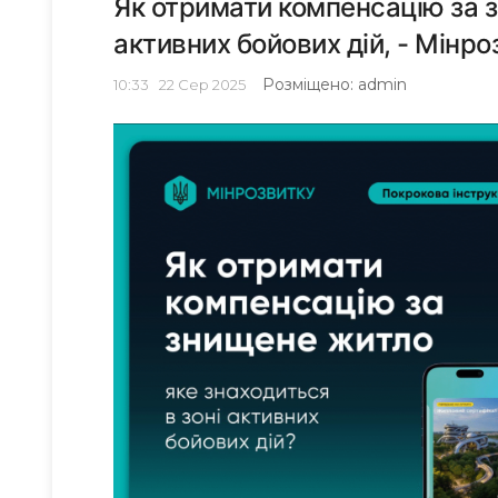
Як отримати компенсацію за з
активних бойових дій, - Мінро
Розміщено: admin
10:33
22
Сер 2025