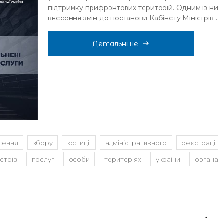
підтримку прифронтових територій. Одним із ни
внесення змін до постанови Кабінету Міністрів ..
Детальніше
сення
збору
юстиції
адміністративного
реєстрації
істрів
послуг
особи
територіях
україни
орган