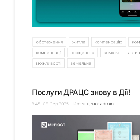
обстеження
житла
компенсацію
ком
компенсації
знищеного
комісія
акти
можливості
земельна
Послуги ДРАЦС знову в Дії!
Розміщено: admin
9:45
08
Сер 2025