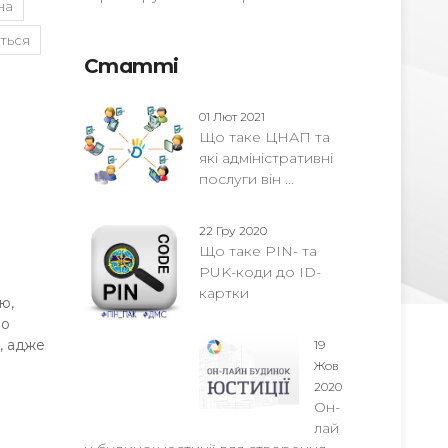
на
ться
Статті
01 Лют 2021
Що таке ЦНАП та
які адміністративні
послуги він ...
22 Гру 2020
Що таке PIN- та
PUK-коди до ID-
картки
ю,
во
, адже
19
Жов
2020
Он-
лай