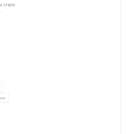
х стало
.
ами