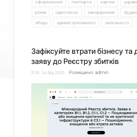
оформлення
паспорта
картки
україн
років
одночасно
закордонний
грудн
збору
адміністративного
залежності
Зафіксуйте втрати бізнесу та
заяву до Реєстру збитків
Розміщено: admin
11:35
24
Гру 2025