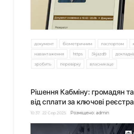
документ
біометричним
паспортом
навантаження
https
3kjazd9
докладн
зробить
перевірку
власникаце
Рішення Кабміну: громадян та
від сплати за ключові реєстра
Розміщено: admin
10:37
22
Сер 2025