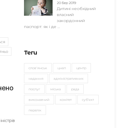
20 Бер 2019
Дитині необхідний
власний
закордонний
паспорт: як і де ...
ься
Теги
тньо
слов'янськ
цнап
центр
надання
адміністративних
нено
послуг
міська
рада
виконавчий
комітет
суб'єкт
перелік
ністрів