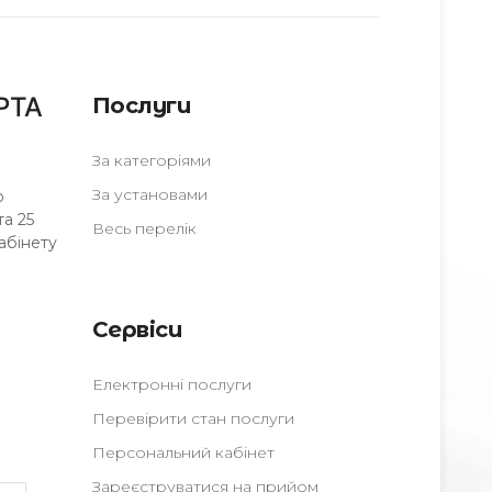
РТА
Послуги
За категоріями
За установами
о
а 25
Весь перелік
абінету
Сервіси
Електронні послуги
Перевірити стан послуги
Персональний кабінет
Зареєструватися на прийом