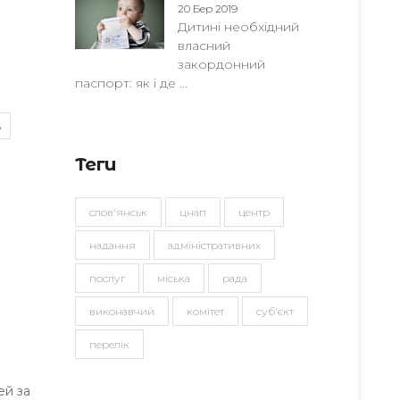
20 Бер 2019
Дитині необхідний
власний
закордонний
паспорт: як і де ...
ь
Теги
слов'янськ
цнап
центр
надання
адміністративних
послуг
міська
рада
виконавчий
комітет
суб'єкт
перелік
ей за