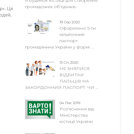
н будинок юстиції для створення
громадських об’єднань
р». Ця
юдей,
19 Сер 2020
Оформлено 5-ти
мільйонний
паспорт
громадянина України у формі ...
13 Січ 2020
НЕ ЗНЯЛИСЯ
ВІДБИТКИ
ПАЛЬЦІВ НА
ЗАКОРДОННИЙ ПАСПОРТ. ЧИ ...
04 Лис 2019
Роз'яснення від
Міністерства
юстиції України