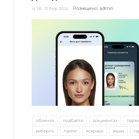
Розміщено: admin
14:38
13
Бер 2024
обличчя
подбайте
документах
підпи
виберіть
лампи
яскраве
інших
га