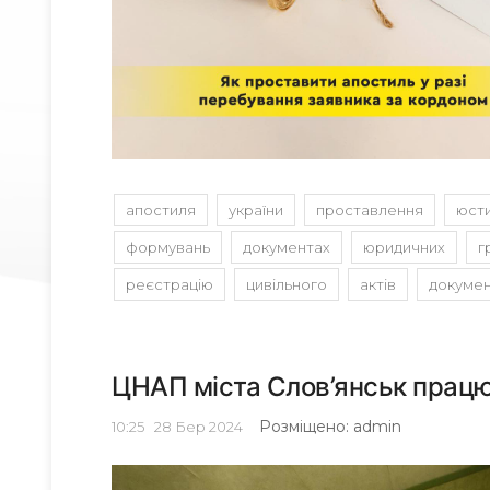
апостиля
україни
проставлення
юсти
формувань
документах
юридичних
г
реєстрацію
цивільного
актів
докуме
ЦНАП міста Слов’янськ працю
Розміщено: admin
10:25
28
Бер 2024