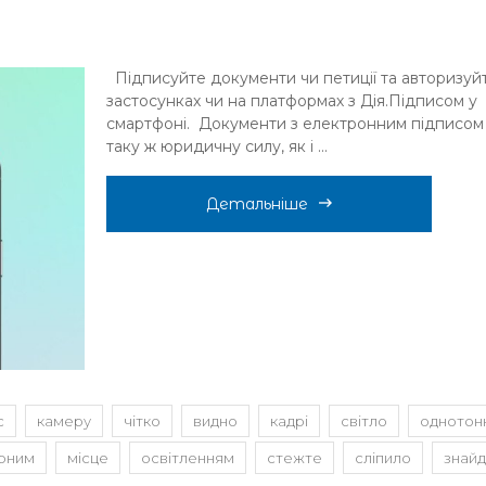
Підписуйте документи чи петиції та авторизуй
застосунках чи на платформах з Дія.Підписом у
смартфоні. Документи з електронним підписом
таку ж юридичну силу, як і ...
Детальніше
с
камеру
чітко
видно
кадрі
світло
однотон
рним
місце
освітленням
стежте
сліпило
знайд