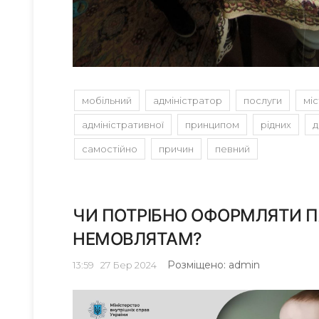
мобільний
адміністратор
послуги
міс
адміністративної
принципом
рідних
д
самостійно
причин
певний
ЧИ ПОТРІБНО ОФОРМЛЯТИ П
НЕМОВЛЯТАМ?
Розміщено: admin
13:59
27
Бер 2024