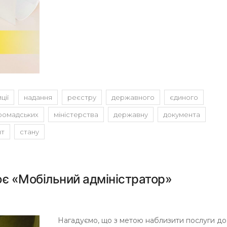
ції
надання
реєстру
державного
єдиного
ромадських
міністерства
державну
документа
нт
стану
є «Мобільний адміністратор»
Нагадуємо, що з метою наблизити послуги до