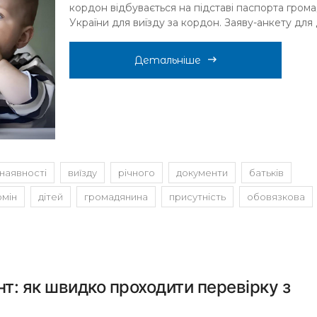
кордон відбувається на підставі паспорта гром
України для виїзду за кордон. Заяву-анкету для ді
Детальніше
наявності
виїзду
річного
документи
батьків
рмін
дітей
громадянина
присутність
обовязкова
т: як швидко проходити перевірку з