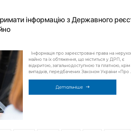
отримати інформацію з Державного реє
йно
Інформація про зареєстровані права на нерух
майно та їх обтяження, що міститься у ДРП, є
відкритою, загальнодоступною та платною, крім
випадків, передбачених Законом України «Про ..
Детальніше