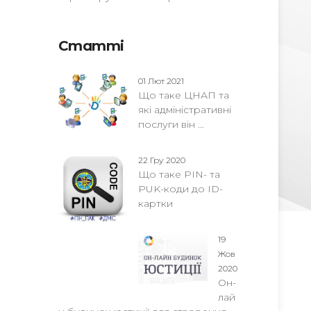
Статті
01 Лют 2021
Що таке ЦНАП та
які адміністративні
послуги він ...
22 Гру 2020
Що таке PIN- та
PUK-коди до ID-
картки
19
Жов
2020
Он-
лай