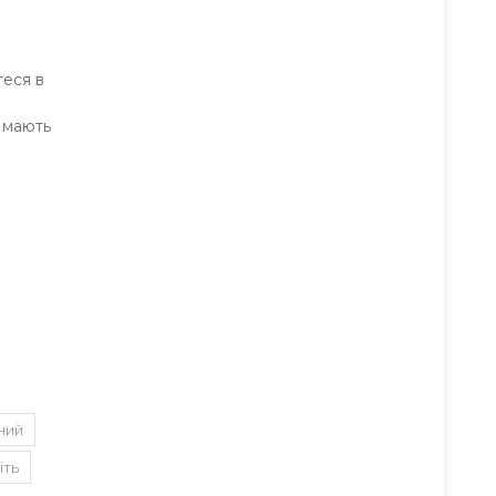
теся в
 мають
ний
іть