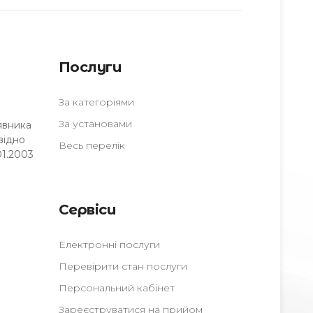
Послуги
За категоріями
За установами
явника
відно
Весь перелік
01.2003
Сервіси
Електронні послуги
Перевірити стан послуги
Персональний кабінет
Зареєструватися на прийом