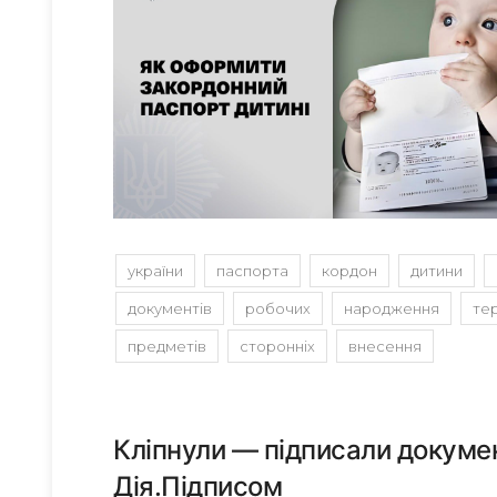
україни
паспорта
кордон
дитини
документів
робочих
народження
те
предметів
сторонніх
внесення
Кліпнули — підписали докумен
Дія.Підписом