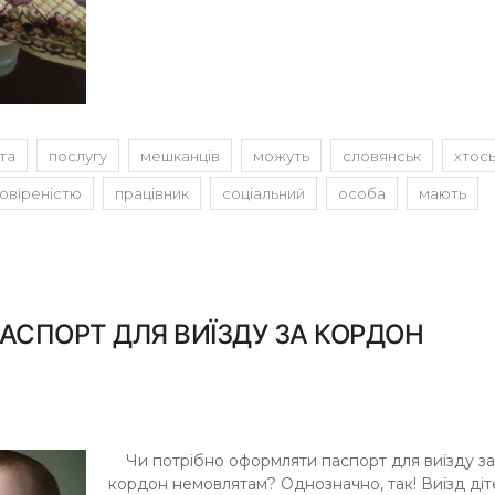
та
послугу
мешканців
можуть
словянськ
хтос
овіреністю
працівник
соціальний
особа
мають
АСПОРТ ДЛЯ ВИЇЗДУ ЗА КОРДОН
Чи потрібно оформляти паспорт для виїзду за
кордон немовлятам? Однозначно, так! Виїзд діт