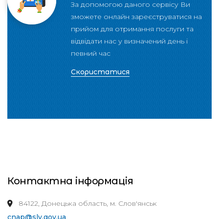
За допомогою даного сервісу Ви
зможете онлайн зареєструватися на
прийом для отримання послуги та
відвідати нас у визначений день і
певний час
Скористатися
Контактна інформація
84122, Донецька область, м. Слов'янськ
cnap@slv.gov.ua