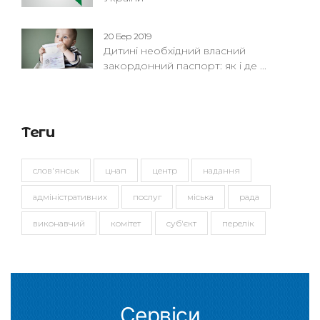
20 Бер 2019
Дитині необхідний власний
закордонний паспорт: як і де ...
Теги
слов'янськ
цнап
центр
надання
адміністративних
послуг
міська
рада
виконавчий
комітет
суб'єкт
перелік
Сервіси